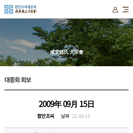
함안조씨 소개
시조와본관유래
시조원윤공사적
자료실
설단의
咸安趙氏 大宗會
위치도
대종회 소개
고유문
신도비
대종회 회보
비음기
대종회운영
단문집록
2009年 09月 15日
선조얼
함안조씨
날짜
21-09-16